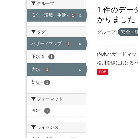
グループ
1 件のデ
安全・環境・生活
-
x
1
かりました
タグ
グループ:
安全・
ハザードマップ
-
x
1
内水ハザードマッ
下水道
-
1
松川沿線における
内水
-
x
1
PDF
防災
-
1
フォーマット
PDF
-
1
ライセンス