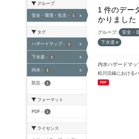
グループ
1 件のデ
安全・環境・生活
-
x
1
かりました
タグ
グループ:
安全・
下水道
ハザードマップ
-
x
1
下水道
-
x
1
内水ハザードマッ
内水
-
x
1
松川沿線における
防災
-
PDF
1
フォーマット
PDF
-
1
ライセンス