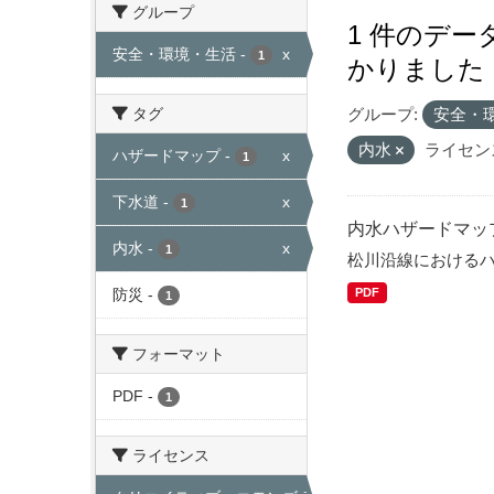
グループ
1 件のデ
安全・環境・生活
-
x
1
かりました
タグ
グループ:
安全・
内水
ライセン
ハザードマップ
-
x
1
下水道
-
x
1
内水ハザードマッ
内水
-
x
1
松川沿線における
防災
-
PDF
1
フォーマット
PDF
-
1
ライセンス