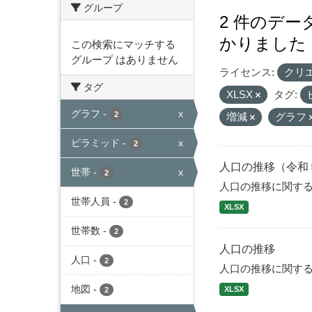
グループ
2 件のデ
かりました
この検索にマッチする
グループ はありません
ライセンス:
クリ
タグ
XLSX
タグ:
グラフ
-
x
2
増減
グラフ
ピラミッド
-
x
2
人口の推移（令和
世帯
-
x
2
人口の推移に関す
世帯人員
-
2
XLSX
世帯数
-
2
人口の推移
人口
-
2
人口の推移に関す
地図
-
XLSX
2