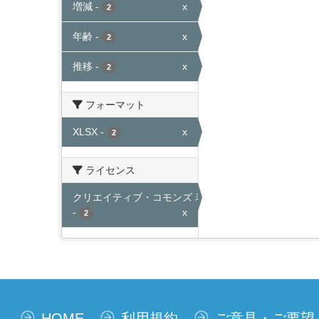
増減
-
x
2
年齢
-
x
2
推移
-
x
2
フォーマット
XLSX
-
x
2
ライセンス
クリエイティブ・コモンズ 表示
-
x
2
HOME
利用規約
ご意見・ご要望