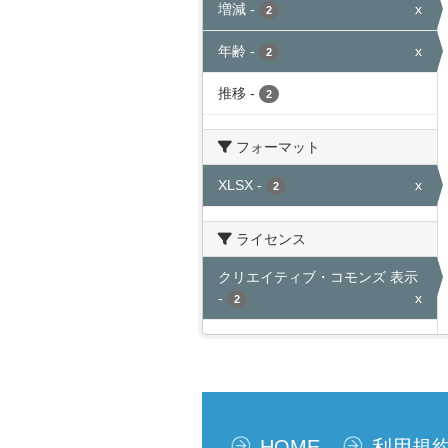
増減
-
x
2
年齢
-
x
2
推移
-
2
フォーマット
XLSX
-
x
2
ライセンス
クリエイティブ・コモンズ 表示
-
x
2
HOME
利用規