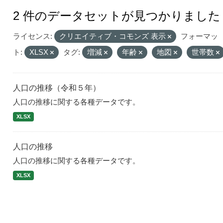
2 件のデータセットが見つかりました
ライセンス:
クリエイティブ・コモンズ 表示
フォーマッ
ト:
XLSX
タグ:
増減
年齢
地図
世帯数
人口の推移（令和５年）
人口の推移に関する各種データです。
XLSX
人口の推移
人口の推移に関する各種データです。
XLSX