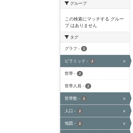
グループ
この検索にマッチする グルー
プ はありません
タグ
グラフ
-
2
ピラミッド
-
x
2
世帯
-
2
世帯人員
-
2
世帯数
-
x
2
人口
-
x
2
地図
-
x
2