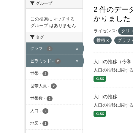
グループ
2 件のデ
かりました
この検索にマッチする
グループ はありません
ライセンス:
クリ
タグ
推移
グラフ
グラフ
-
x
2
ピラミッド
-
x
人口の推移（令和
2
人口の推移に関す
世帯
-
2
XLSX
世帯人員
-
2
人口の推移
世帯数
-
2
人口の推移に関す
人口
-
2
XLSX
地図
-
2