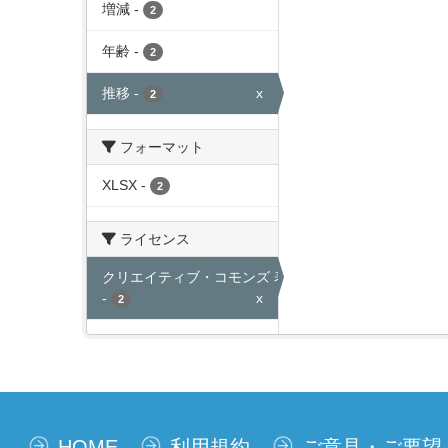
増減
-
2
年齢
-
2
推移
-
x
2
フォーマット
XLSX
-
2
ライセンス
クリエイティブ・コモンズ 表示
-
x
2
HOME
利用規約
ご意見・ご要望