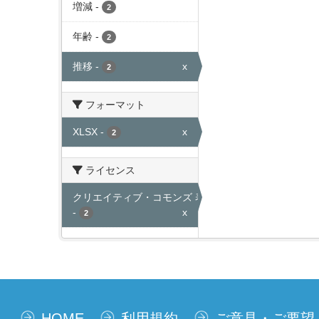
増減
-
2
年齢
-
2
推移
-
x
2
フォーマット
XLSX
-
x
2
ライセンス
クリエイティブ・コモンズ 表示
-
x
2
HOME
利用規約
ご意見・ご要望