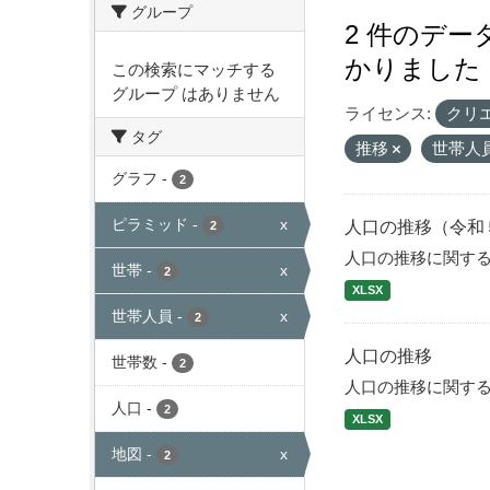
グループ
2 件のデ
かりました
この検索にマッチする
グループ はありません
ライセンス:
クリ
タグ
推移
世帯人
グラフ
-
2
ピラミッド
-
x
人口の推移（令和
2
人口の推移に関す
世帯
-
x
2
XLSX
世帯人員
-
x
2
人口の推移
世帯数
-
2
人口の推移に関す
人口
-
2
XLSX
地図
-
x
2