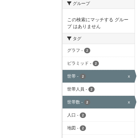
グループ
この検索にマッチする グルー
プ はありません
タグ
グラフ
-
2
ピラミッド
-
2
世帯
-
x
2
世帯人員
-
2
世帯数
-
x
2
人口
-
2
地図
-
2