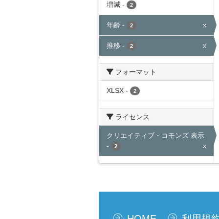
増減
-
2
年齢
-
x
2
推移
-
x
2
フォーマット
XLSX
-
2
ライセンス
クリエイティブ・コモンズ 表示
-
x
2
HOME
利用規