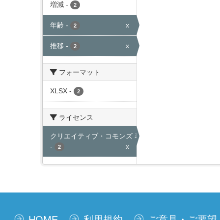
増減
-
2
年齢
-
x
2
推移
-
x
2
フォーマット
XLSX
-
2
ライセンス
クリエイティブ・コモンズ 表示
-
x
2
HOME
利用規約
ご意見・ご要望