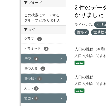
グループ
2 件のデ
かりました
この検索にマッチする
グループ はありません
ライセンス:
クリ
タグ
推移
世帯数
グラフ
-
2
ピラミッド
-
人口の推移（令和
2
人口の推移に関す
世帯
-
x
2
XLSX
世帯人員
-
2
人口の推移
世帯数
-
x
2
人口の推移に関す
人口
-
2
XLSX
地図
-
x
2