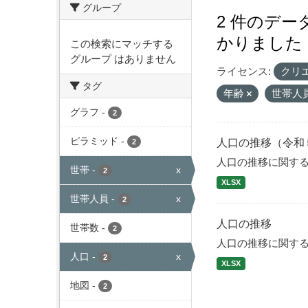
グループ
2 件のデ
かりました
この検索にマッチする
グループ はありません
ライセンス:
クリ
タグ
年齢
世帯人
グラフ
-
2
ピラミッド
-
人口の推移（令和
2
人口の推移に関す
世帯
-
x
2
XLSX
世帯人員
-
x
2
人口の推移
世帯数
-
2
人口の推移に関す
人口
-
x
2
XLSX
地図
-
2