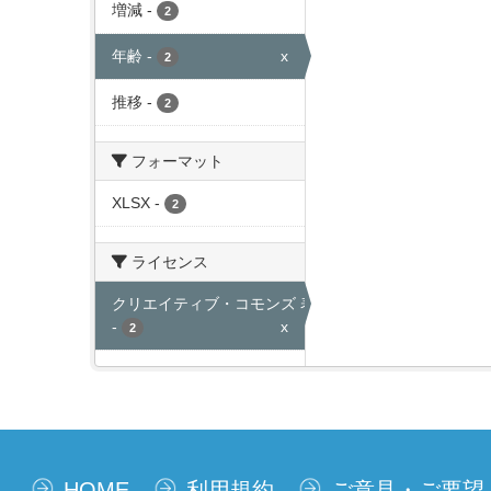
増減
-
2
年齢
-
x
2
推移
-
2
フォーマット
XLSX
-
2
ライセンス
クリエイティブ・コモンズ 表示
-
x
2
HOME
利用規約
ご意見・ご要望