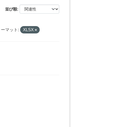
並び順
ーマット:
XLSX