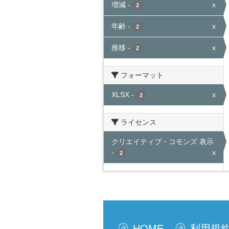
増減
-
x
2
年齢
-
x
2
推移
-
x
2
フォーマット
XLSX
-
x
2
ライセンス
クリエイティブ・コモンズ 表示
-
x
2
HOME
利用規