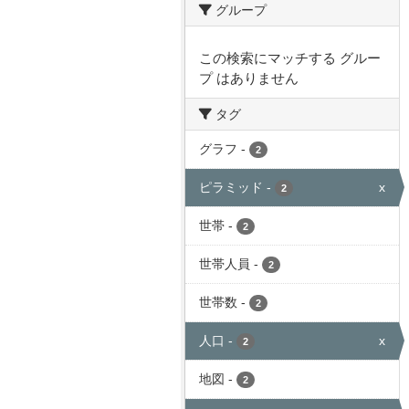
グループ
この検索にマッチする グルー
プ はありません
タグ
グラフ
-
2
ピラミッド
-
x
2
世帯
-
2
世帯人員
-
2
世帯数
-
2
人口
-
x
2
地図
-
2