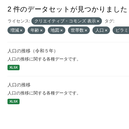
2 件のデータセットが見つかりました
ライセンス:
クリエイティブ・コモンズ 表示
タグ:
増減
年齢
地図
世帯数
人口
ピラミ
人口の推移（令和５年）
人口の推移に関する各種データです。
XLSX
人口の推移
人口の推移に関する各種データです。
XLSX