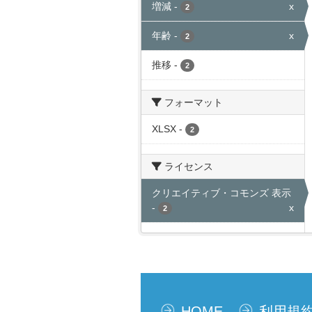
増減
-
x
2
年齢
-
x
2
推移
-
2
フォーマット
XLSX
-
2
ライセンス
クリエイティブ・コモンズ 表示
-
x
2
HOME
利用規