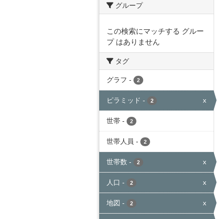
グループ
この検索にマッチする グルー
プ はありません
タグ
グラフ
-
2
ピラミッド
-
x
2
世帯
-
2
世帯人員
-
2
世帯数
-
x
2
人口
-
x
2
地図
-
x
2