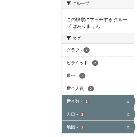
グループ
この検索にマッチする グルー
プ はありません
タグ
グラフ
-
2
ピラミッド
-
2
世帯
-
2
世帯人員
-
2
世帯数
-
x
2
人口
-
x
2
地図
-
x
2