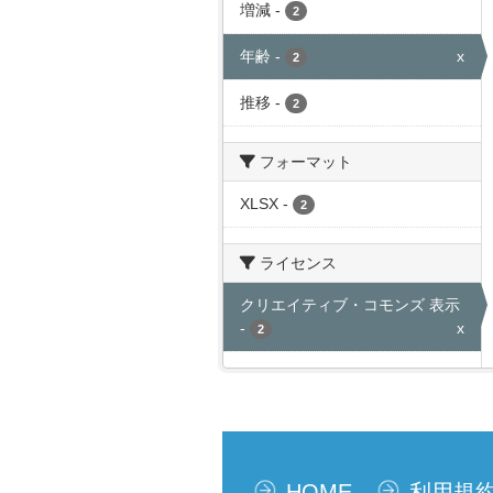
増減
-
2
年齢
-
x
2
推移
-
2
フォーマット
XLSX
-
2
ライセンス
クリエイティブ・コモンズ 表示
-
x
2
HOME
利用規