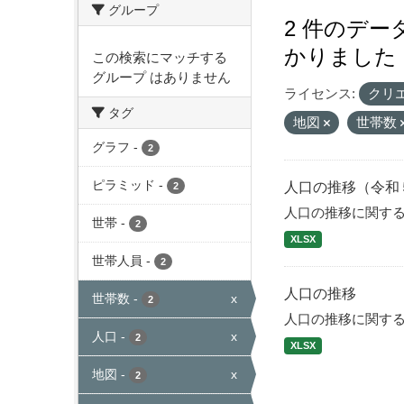
グループ
2 件のデ
かりました
この検索にマッチする
グループ はありません
ライセンス:
クリ
タグ
地図
世帯数
グラフ
-
2
ピラミッド
-
人口の推移（令和
2
人口の推移に関す
世帯
-
2
XLSX
世帯人員
-
2
人口の推移
世帯数
-
x
2
人口の推移に関す
人口
-
x
2
XLSX
地図
-
x
2