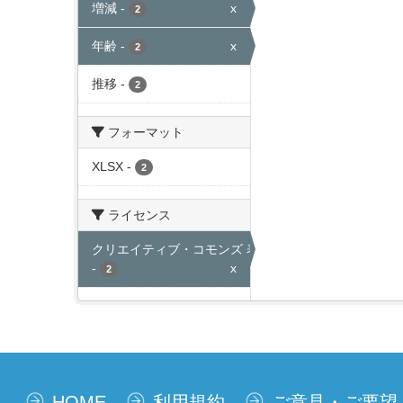
増減
-
x
2
年齢
-
x
2
推移
-
2
フォーマット
XLSX
-
2
ライセンス
クリエイティブ・コモンズ 表示
-
x
2
HOME
利用規約
ご意見・ご要望