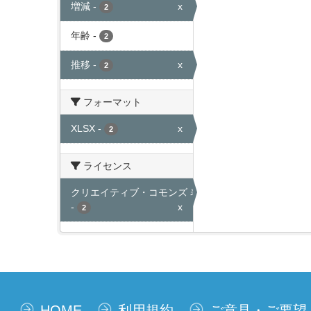
増減
-
x
2
年齢
-
2
推移
-
x
2
フォーマット
XLSX
-
x
2
ライセンス
クリエイティブ・コモンズ 表示
-
x
2
HOME
利用規約
ご意見・ご要望