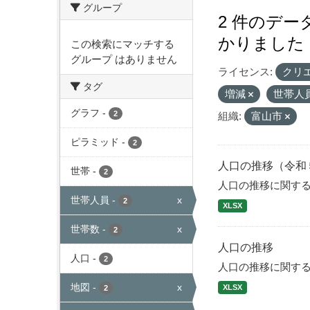
グループ
2 件のデ
かりました
この検索にマッチする
グループ はありません
ライセンス:
クリ
タグ
増減
世帯人
グラフ
-
2
組織:
富山市
ピラミッド
-
2
人口の推移（令和
世帯
-
2
人口の推移に関す
世帯人員
-
x
2
XLSX
世帯数
-
x
2
人口の推移
人口
-
2
人口の推移に関す
地図
-
x
XLSX
2