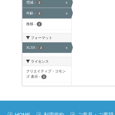
増減
-
x
2
年齢
-
x
2
推移
-
2
フォーマット
XLSX
-
x
2
ライセンス
クリエイティブ・コモン
ズ 表示
-
2
HOME
利用規約
ご意見・ご要望