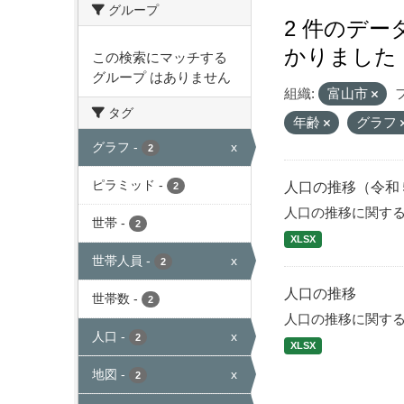
グループ
2 件のデ
かりました
この検索にマッチする
グループ はありません
組織:
富山市
タグ
年齢
グラフ
グラフ
-
x
2
ピラミッド
-
人口の推移（令和
2
人口の推移に関す
世帯
-
2
XLSX
世帯人員
-
x
2
人口の推移
世帯数
-
2
人口の推移に関す
人口
-
x
2
XLSX
地図
-
x
2