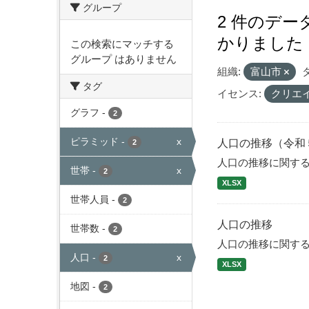
グループ
2 件のデ
かりました
この検索にマッチする
グループ はありません
組織:
富山市
タグ
イセンス:
クリエ
グラフ
-
2
ピラミッド
-
x
人口の推移（令和
2
人口の推移に関す
世帯
-
x
2
XLSX
世帯人員
-
2
人口の推移
世帯数
-
2
人口の推移に関す
人口
-
x
2
XLSX
地図
-
2