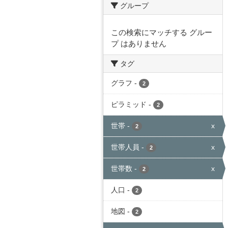
グループ
この検索にマッチする グルー
プ はありません
タグ
グラフ
-
2
ピラミッド
-
2
世帯
-
x
2
世帯人員
-
x
2
世帯数
-
x
2
人口
-
2
地図
-
2