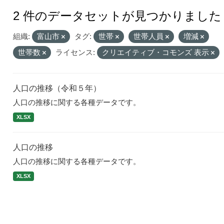
2 件のデータセットが見つかりました
組織:
富山市
タグ:
世帯
世帯人員
増減
世帯数
ライセンス:
クリエイティブ・コモンズ 表示
人口の推移（令和５年）
人口の推移に関する各種データです。
XLSX
人口の推移
人口の推移に関する各種データです。
XLSX