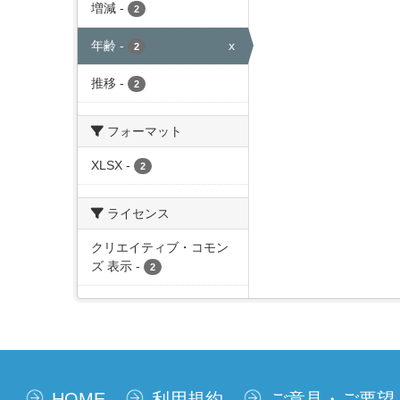
増減
-
2
年齢
-
x
2
推移
-
2
フォーマット
XLSX
-
2
ライセンス
クリエイティブ・コモン
ズ 表示
-
2
HOME
利用規約
ご意見・ご要望