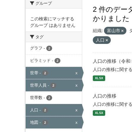
グループ
2 件のデ
かりました
この検索にマッチする
グループ はありません
組織:
富山市
タグ
人口
グラフ
-
2
ピラミッド
-
人口の推移（令和
2
人口の推移に関す
世帯
-
x
2
XLSX
世帯人員
-
x
2
人口の推移
世帯数
-
2
人口の推移に関す
人口
-
x
2
XLSX
地図
-
x
2