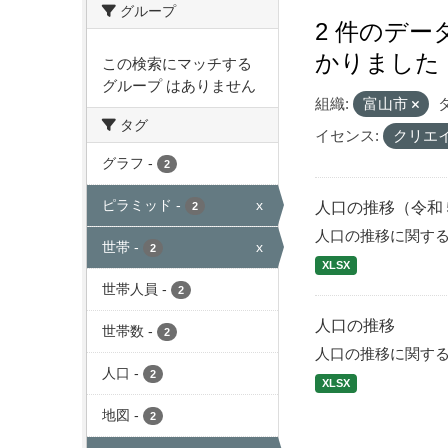
グループ
2 件のデ
かりました
この検索にマッチする
グループ はありません
組織:
富山市
タグ
イセンス:
クリエ
グラフ
-
2
ピラミッド
-
x
人口の推移（令和
2
人口の推移に関す
世帯
-
x
2
XLSX
世帯人員
-
2
人口の推移
世帯数
-
2
人口の推移に関す
人口
-
2
XLSX
地図
-
2