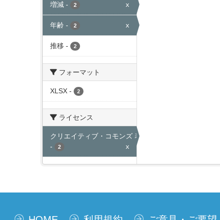
増減
-
x
2
年齢
-
x
2
推移
-
2
フォーマット
XLSX
-
2
ライセンス
クリエイティブ・コモンズ 表示
-
x
2
HOME
利用規約
ご意見・ご要望