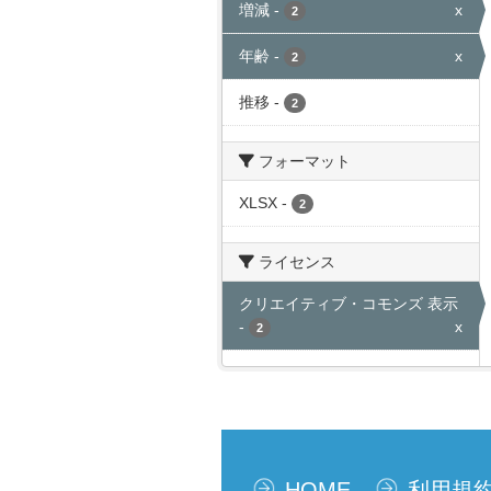
増減
-
x
2
年齢
-
x
2
推移
-
2
フォーマット
XLSX
-
2
ライセンス
クリエイティブ・コモンズ 表示
-
x
2
HOME
利用規