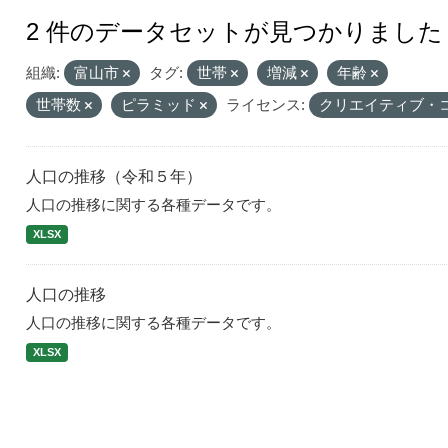
2 件のデータセットが見つかりました
組織:
富山市
タグ:
世帯
増減
年齢
世帯数
ピラミッド
ライセンス:
クリエイティブ・
人口の推移（令和５年）
人口の推移に関する各種データです。
XLSX
人口の推移
人口の推移に関する各種データです。
XLSX