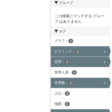
グループ
この検索にマッチする グルー
プ はありません
タグ
グラフ
-
2
ピラミッド
-
x
2
世帯
-
x
2
世帯人員
-
2
世帯数
-
x
2
人口
-
2
地図
-
2