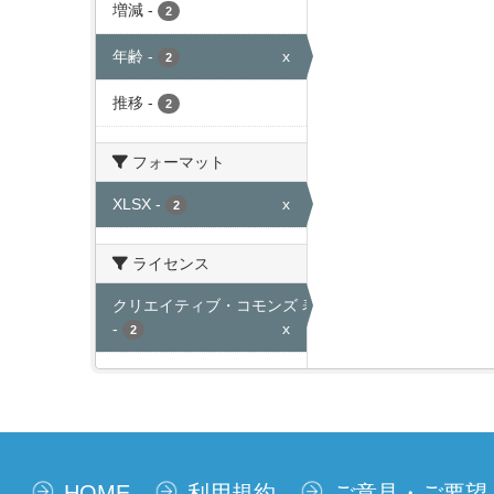
増減
-
2
年齢
-
x
2
推移
-
2
フォーマット
XLSX
-
x
2
ライセンス
クリエイティブ・コモンズ 表示
-
x
2
HOME
利用規約
ご意見・ご要望