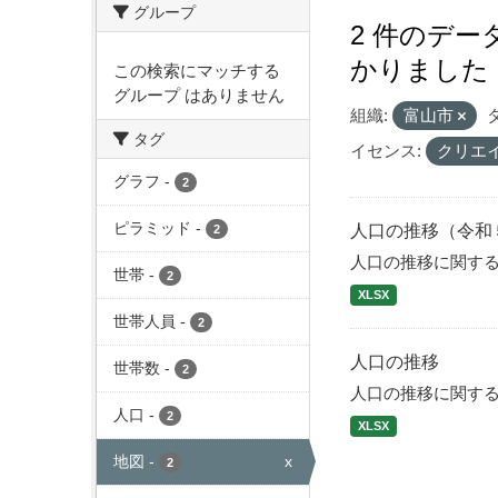
グループ
2 件のデ
かりました
この検索にマッチする
グループ はありません
組織:
富山市
タグ
イセンス:
クリエ
グラフ
-
2
ピラミッド
-
人口の推移（令和
2
人口の推移に関す
世帯
-
2
XLSX
世帯人員
-
2
人口の推移
世帯数
-
2
人口の推移に関す
人口
-
2
XLSX
地図
-
x
2