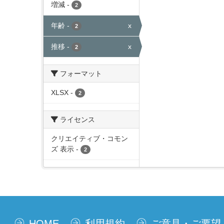
増減
-
2
年齢
-
x
2
推移
-
x
2
フォーマット
XLSX
-
2
ライセンス
クリエイティブ・コモン
ズ 表示
-
2
HOME
利用規約
ご意見・ご要望