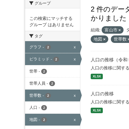
グループ
2 件のデ
かりました
この検索にマッチする
グループ はありません
組織:
富山市
タグ
地図
世帯数
グラフ
-
x
2
ピラミッド
-
x
人口の推移（令和
2
人口の推移に関す
世帯
-
2
XLSX
世帯人員
-
2
人口の推移
世帯数
-
x
2
人口の推移に関す
人口
-
2
XLSX
地図
-
x
2