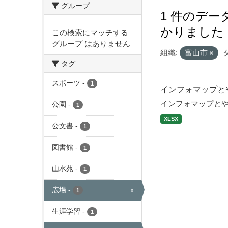
グループ
1 件のデ
かりました
この検索にマッチする
グループ はありません
組織:
富山市
タグ
スポーツ
-
1
インフォマップと
インフォマップと
公園
-
1
XLSX
公文書
-
1
図書館
-
1
山水苑
-
1
広場
-
x
1
生涯学習
-
1