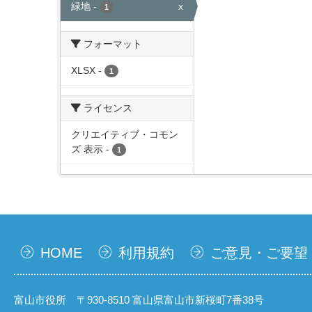
緑地
-
x
1
フォーマット
XLSX
-
1
ライセンス
クリエイティブ・コモン
ズ 表示
-
1
HOME
利用規約
ご意見・ご要望
富山市役所 〒930-8510 富山県富山市新桜町7番38号