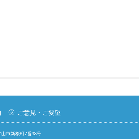
約
ご意見・ご要望
県富山市新桜町7番38号