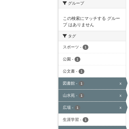
グループ
この検索にマッチする グルー
プ はありません
タグ
スポーツ
-
1
公園
-
1
公文書
-
1
図書館
-
x
1
山水苑
-
x
1
広場
-
x
1
生涯学習
-
1