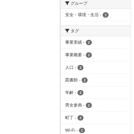
グループ
安全・環境・生活
-
1
タグ
事業実績
-
2
事業概要
-
2
人口
-
2
図書館
-
2
年齢
-
2
男女参画
-
2
町丁
-
2
Wi-Fi
-
1