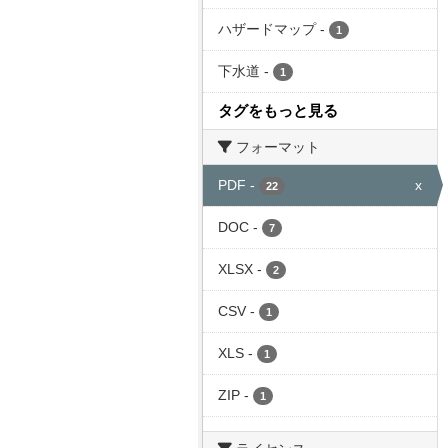
ハザードマップ
-
1
下水道
-
1
タグをもっと見る
フォーマット
PDF
-
x
22
DOC
-
7
XLSX
-
2
CSV
-
1
XLS
-
1
ZIP
-
1