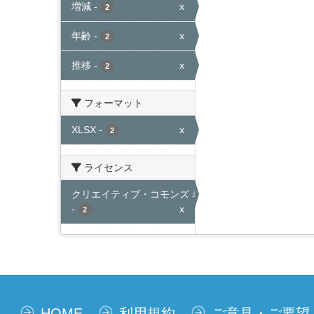
増減
-
x
2
年齢
-
x
2
推移
-
x
2
フォーマット
XLSX
-
x
2
ライセンス
クリエイティブ・コモンズ 表示
-
x
2
HOME
利用規約
ご意見・ご要望