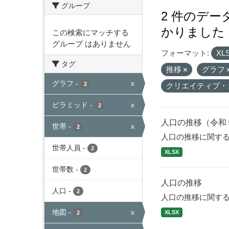
グループ
2 件のデ
かりました
この検索にマッチする
グループ はありません
フォーマット:
XL
タグ
推移
グラフ
グラフ
-
x
2
クリエイティブ・
ピラミッド
-
x
2
人口の推移（令和
世帯
-
x
2
人口の推移に関す
世帯人員
-
2
XLSX
世帯数
-
2
人口の推移
人口
-
2
人口の推移に関す
地図
-
x
XLSX
2