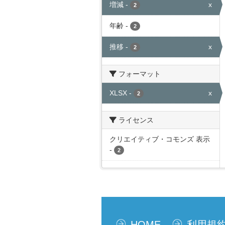
増減
-
x
2
年齢
-
2
推移
-
x
2
フォーマット
XLSX
-
x
2
ライセンス
クリエイティブ・コモンズ 表示
-
2
HOME
利用規