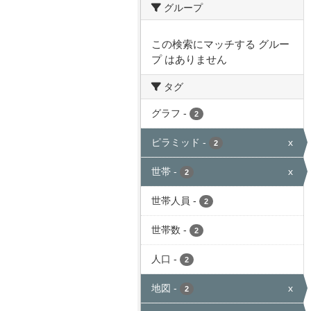
グループ
この検索にマッチする グルー
プ はありません
タグ
グラフ
-
2
ピラミッド
-
x
2
世帯
-
x
2
世帯人員
-
2
世帯数
-
2
人口
-
2
地図
-
x
2