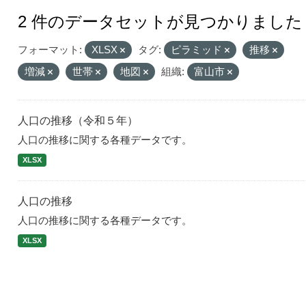
2 件のデータセットが見つかりました
フォーマット:
XLSX
タグ:
ピラミッド
推移
増減
世帯
地図
組織:
富山市
人口の推移（令和５年）
人口の推移に関する各種データです。
XLSX
人口の推移
人口の推移に関する各種データです。
XLSX