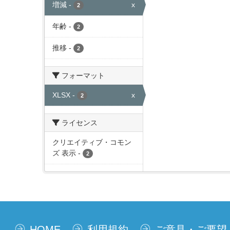
増減
-
x
2
年齢
-
2
推移
-
2
フォーマット
XLSX
-
x
2
ライセンス
クリエイティブ・コモン
ズ 表示
-
2
HOME
利用規約
ご意見・ご要望