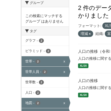
グループ
2 件のデ
かりました
この検索にマッチする
グループ はありません
フォーマット:
XL
タグ
増減
組織:
グラフ
-
2
ピラミッド
-
人口の推移（令和
2
人口の推移に関す
世帯
-
x
2
XLSX
世帯人員
-
x
2
人口の推移
世帯数
-
2
人口の推移に関す
人口
-
2
XLSX
地図
-
x
2