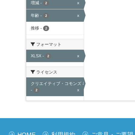
増減
-
x
2
年齢
-
x
2
推移
-
2
フォーマット
XLSX
-
x
2
ライセンス
クリエイティブ・コモンズ 表示
-
x
2
HOME
利用規約
ご意見・ご要望