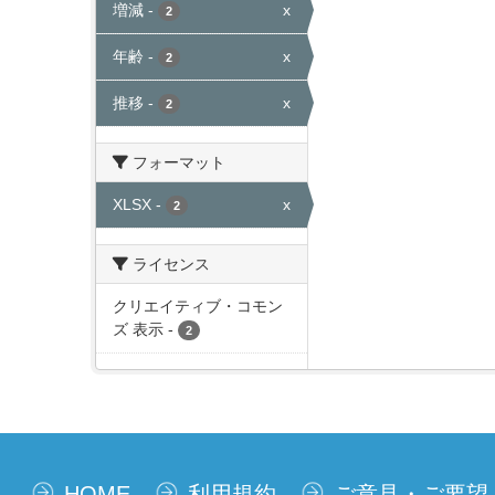
増減
-
x
2
年齢
-
x
2
推移
-
x
2
フォーマット
XLSX
-
x
2
ライセンス
クリエイティブ・コモン
ズ 表示
-
2
HOME
利用規約
ご意見・ご要望