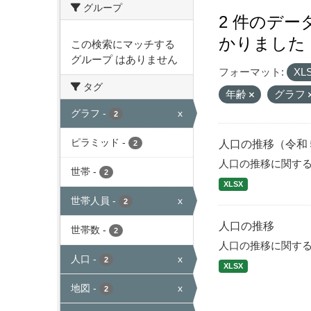
グループ
2 件のデ
かりました
この検索にマッチする
グループ はありません
フォーマット:
XL
タグ
年齢
グラフ
グラフ
-
x
2
ピラミッド
-
人口の推移（令和
2
人口の推移に関す
世帯
-
2
XLSX
世帯人員
-
x
2
人口の推移
世帯数
-
2
人口の推移に関す
人口
-
x
2
XLSX
地図
-
x
2