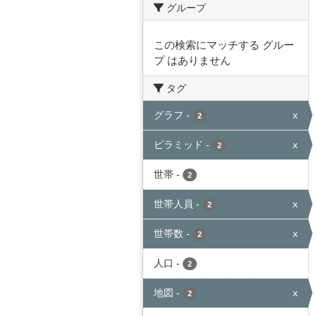
グループ
この検索にマッチする グルー
プ はありません
タグ
グラフ
-
x
2
ピラミッド
-
x
2
世帯
-
2
世帯人員
-
x
2
世帯数
-
x
2
人口
-
2
地図
-
x
2