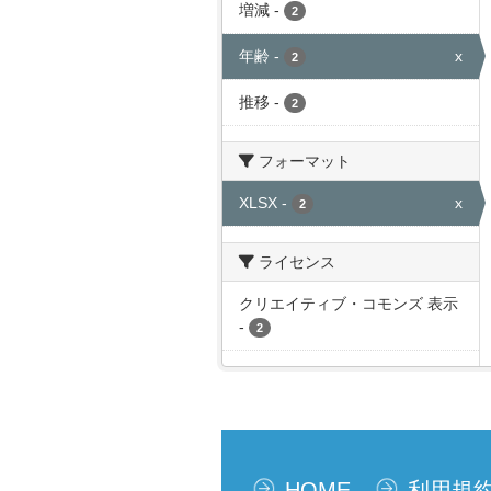
増減
-
2
年齢
-
x
2
推移
-
2
フォーマット
XLSX
-
x
2
ライセンス
クリエイティブ・コモンズ 表示
-
2
HOME
利用規