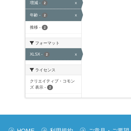
増減
-
x
2
年齢
-
x
2
推移
-
2
フォーマット
XLSX
-
x
2
ライセンス
クリエイティブ・コモン
ズ 表示
-
2
HOME
利用規約
ご意見・ご要望