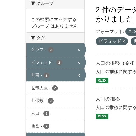
グループ
2 件のデ
かりました
この検索にマッチする
グループ はありません
フォーマット:
XL
タグ
ピラミッド
グラフ
-
x
2
ピラミッド
-
x
人口の推移（令和
2
人口の推移に関す
世帯
-
x
2
XLSX
世帯人員
-
2
人口の推移
世帯数
-
2
人口の推移に関す
人口
-
2
XLSX
地図
-
2