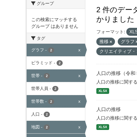
グループ
2 件のデ
かりました
この検索にマッチする
グループ はありません
フォーマット:
XL
タグ
推移
グラフ
グラフ
-
x
2
クリエイティブ・
ピラミッド
-
2
人口の推移（令和
世帯
-
x
2
人口の推移に関す
世帯人員
-
2
XLSX
世帯数
-
x
2
人口の推移
人口
-
2
人口の推移に関す
地図
-
x
XLSX
2