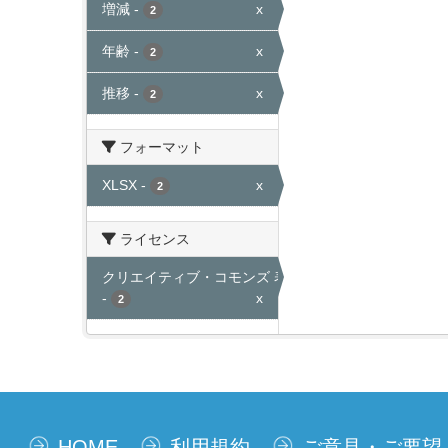
増減
-
x
2
年齢
-
x
2
推移
-
x
2
フォーマット
XLSX
-
x
2
ライセンス
クリエイティブ・コモンズ 表示
-
x
2
HOME
利用規約
ご意見・ご要望