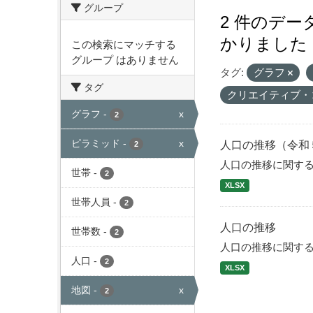
グループ
2 件のデ
かりました
この検索にマッチする
グループ はありません
タグ:
グラフ
タグ
クリエイティブ・
グラフ
-
x
2
ピラミッド
-
x
人口の推移（令和
2
人口の推移に関す
世帯
-
2
XLSX
世帯人員
-
2
人口の推移
世帯数
-
2
人口の推移に関す
人口
-
2
XLSX
地図
-
x
2