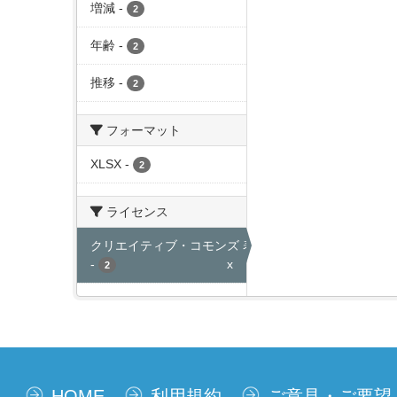
増減
-
2
年齢
-
2
推移
-
2
フォーマット
XLSX
-
2
ライセンス
クリエイティブ・コモンズ 表示
-
x
2
HOME
利用規約
ご意見・ご要望