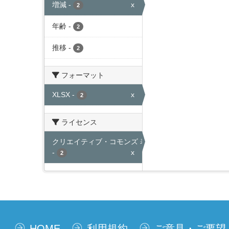
増減
-
x
2
年齢
-
2
推移
-
2
フォーマット
XLSX
-
x
2
ライセンス
クリエイティブ・コモンズ 表示
-
x
2
HOME
利用規約
ご意見・ご要望