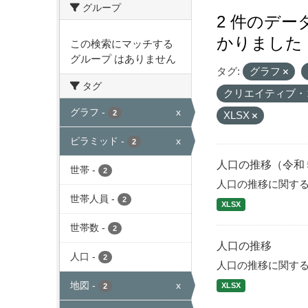
グループ
2 件のデ
かりました
この検索にマッチする
グループ はありません
タグ:
グラフ
タグ
クリエイティブ・
グラフ
-
x
2
XLSX
ピラミッド
-
x
2
人口の推移（令和
世帯
-
2
人口の推移に関す
世帯人員
-
2
XLSX
世帯数
-
2
人口の推移
人口
-
2
人口の推移に関す
地図
-
x
XLSX
2