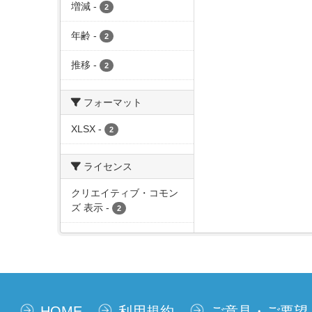
増減
-
2
年齢
-
2
推移
-
2
フォーマット
XLSX
-
2
ライセンス
クリエイティブ・コモン
ズ 表示
-
2
HOME
利用規約
ご意見・ご要望