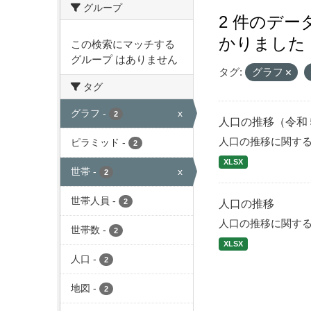
グループ
2 件のデ
かりました
この検索にマッチする
グループ はありません
タグ:
グラフ
タグ
グラフ
-
x
2
人口の推移（令和
人口の推移に関す
ピラミッド
-
2
XLSX
世帯
-
x
2
世帯人員
-
2
人口の推移
人口の推移に関す
世帯数
-
2
XLSX
人口
-
2
地図
-
2