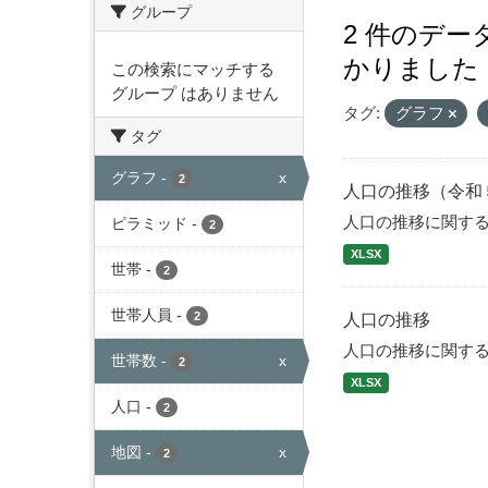
グループ
2 件のデ
かりました
この検索にマッチする
グループ はありません
タグ:
グラフ
タグ
グラフ
-
x
2
人口の推移（令和
人口の推移に関す
ピラミッド
-
2
XLSX
世帯
-
2
世帯人員
-
2
人口の推移
人口の推移に関す
世帯数
-
x
2
XLSX
人口
-
2
地図
-
x
2