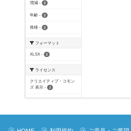
増減
-
2
年齢
-
2
推移
-
2
フォーマット
XLSX
-
2
ライセンス
クリエイティブ・コモン
ズ 表示
-
2
HOME
利用規約
ご意見・ご要望