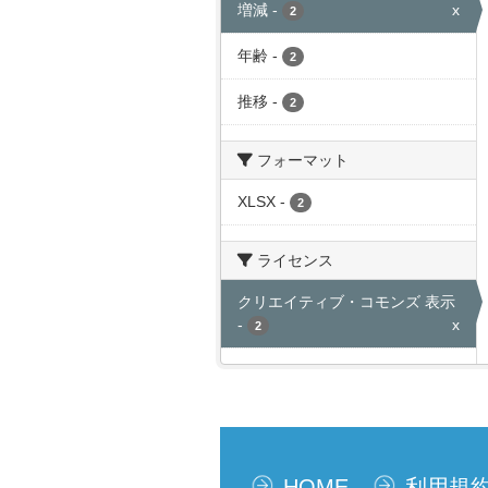
増減
-
x
2
年齢
-
2
推移
-
2
フォーマット
XLSX
-
2
ライセンス
クリエイティブ・コモンズ 表示
-
x
2
HOME
利用規