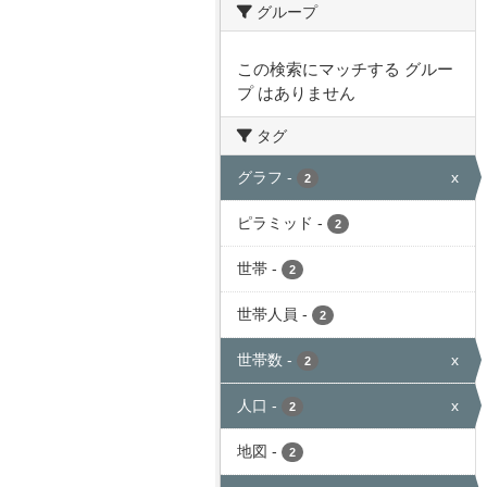
グループ
この検索にマッチする グルー
プ はありません
タグ
グラフ
-
x
2
ピラミッド
-
2
世帯
-
2
世帯人員
-
2
世帯数
-
x
2
人口
-
x
2
地図
-
2