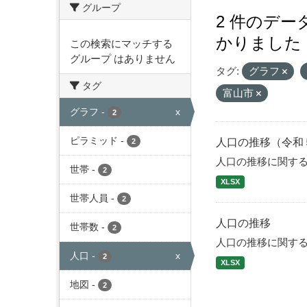
グループ
2 件のデ
かりました
この検索にマッチする
グループ はありません
タグ:
グラフ
タグ
富山市
グラフ
-
x
2
ピラミッド
-
人口の推移（令和
2
人口の推移に関す
世帯
-
2
XLSX
世帯人員
-
2
人口の推移
世帯数
-
2
人口の推移に関す
人口
-
x
2
XLSX
地図
-
2