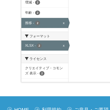
増減
-
2
年齢
-
2
推移
-
x
2
フォーマット
XLSX
-
x
2
ライセンス
クリエイティブ・コモン
ズ 表示
-
2
HOME
利用規約
ご意見・ご要望