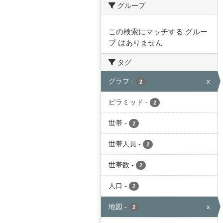
グループ
この検索にマッチする グルー
プ はありません
タグ
グラフ
-
x
2
ピラミッド
-
2
世帯
-
2
世帯人員
-
2
世帯数
-
2
人口
-
2
地図
-
x
2