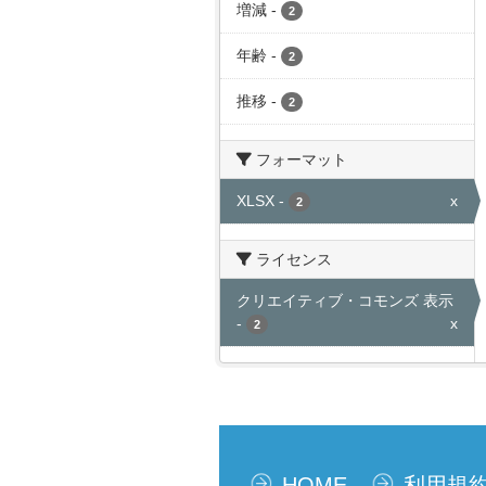
増減
-
2
年齢
-
2
推移
-
2
フォーマット
XLSX
-
x
2
ライセンス
クリエイティブ・コモンズ 表示
-
x
2
HOME
利用規