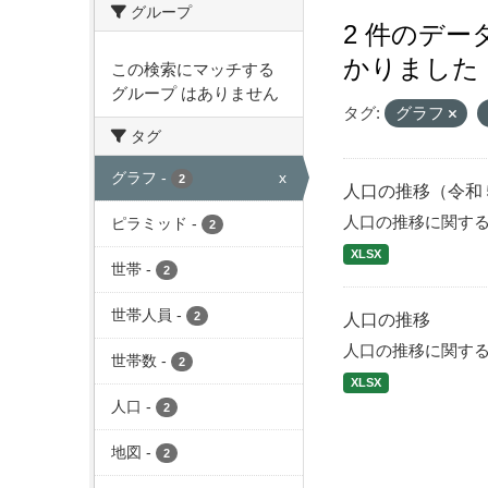
グループ
2 件のデ
かりました
この検索にマッチする
グループ はありません
タグ:
グラフ
タグ
グラフ
-
x
2
人口の推移（令和
人口の推移に関す
ピラミッド
-
2
XLSX
世帯
-
2
世帯人員
-
2
人口の推移
人口の推移に関す
世帯数
-
2
XLSX
人口
-
2
地図
-
2