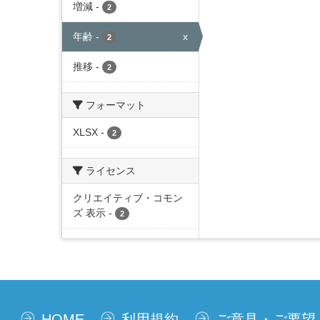
増減
-
2
年齢
-
x
2
推移
-
2
フォーマット
XLSX
-
2
ライセンス
クリエイティブ・コモン
ズ 表示
-
2
HOME
利用規約
ご意見・ご要望