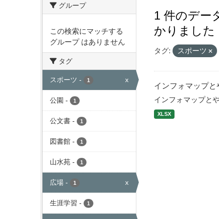
グループ
1 件のデ
かりました
この検索にマッチする
グループ はありません
タグ:
スポーツ
タグ
スポーツ
-
x
1
インフォマップと
インフォマップと
公園
-
1
XLSX
公文書
-
1
図書館
-
1
山水苑
-
1
広場
-
x
1
生涯学習
-
1