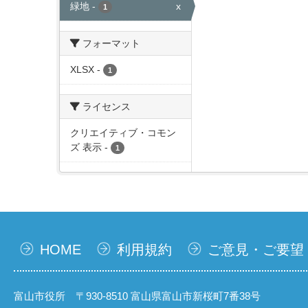
緑地
-
x
1
フォーマット
XLSX
-
1
ライセンス
クリエイティブ・コモン
ズ 表示
-
1
HOME
利用規約
ご意見・ご要望
富山市役所 〒930-8510 富山県富山市新桜町7番38号