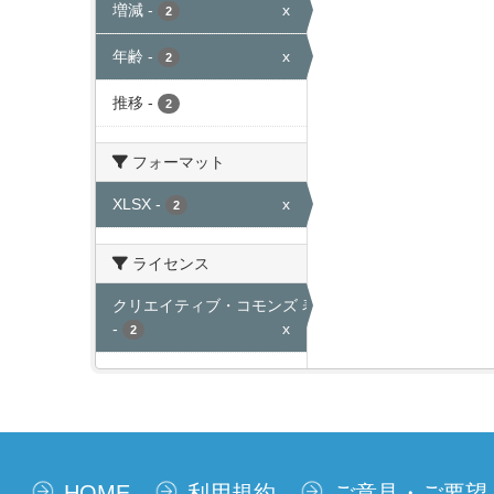
増減
-
x
2
年齢
-
x
2
推移
-
2
フォーマット
XLSX
-
x
2
ライセンス
クリエイティブ・コモンズ 表示
-
x
2
HOME
利用規約
ご意見・ご要望