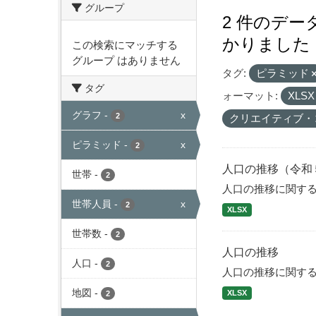
グループ
2 件のデ
かりました
この検索にマッチする
グループ はありません
タグ:
ピラミッド
タグ
ォーマット:
XLS
グラフ
-
x
2
クリエイティブ・
ピラミッド
-
x
2
人口の推移（令和
世帯
-
2
人口の推移に関す
世帯人員
-
x
2
XLSX
世帯数
-
2
人口の推移
人口
-
2
人口の推移に関す
地図
-
XLSX
2