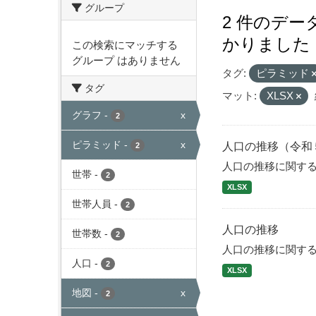
グループ
2 件のデ
かりました
この検索にマッチする
グループ はありません
タグ:
ピラミッド
タグ
マット:
XLSX
グラフ
-
x
2
ピラミッド
-
x
人口の推移（令和
2
人口の推移に関す
世帯
-
2
XLSX
世帯人員
-
2
人口の推移
世帯数
-
2
人口の推移に関す
人口
-
2
XLSX
地図
-
x
2