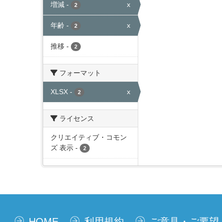
増減
-
x
2
年齢
-
x
2
推移
-
2
フォーマット
XLSX
-
x
2
ライセンス
クリエイティブ・コモン
ズ 表示
-
2
HOME
利用規約
ご意見・ご要望