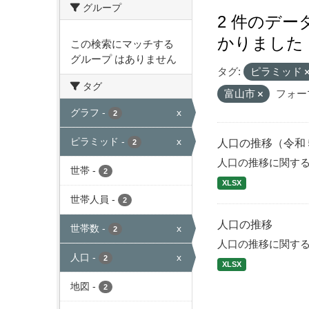
グループ
2 件のデ
かりました
この検索にマッチする
グループ はありません
タグ:
ピラミッド
タグ
富山市
フォー
グラフ
-
x
2
ピラミッド
-
x
人口の推移（令和
2
人口の推移に関す
世帯
-
2
XLSX
世帯人員
-
2
人口の推移
世帯数
-
x
2
人口の推移に関す
人口
-
x
2
XLSX
地図
-
2