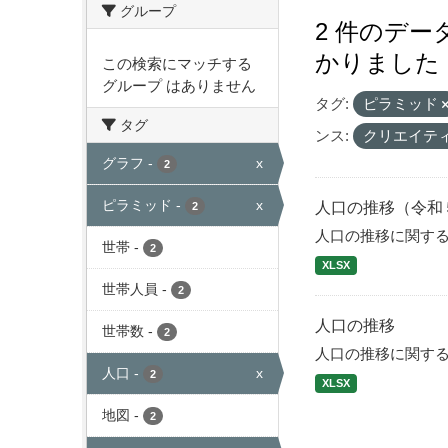
グループ
2 件のデ
かりました
この検索にマッチする
グループ はありません
タグ:
ピラミッド
タグ
ンス:
クリエイテ
グラフ
-
x
2
ピラミッド
-
x
人口の推移（令和
2
人口の推移に関す
世帯
-
2
XLSX
世帯人員
-
2
人口の推移
世帯数
-
2
人口の推移に関す
人口
-
x
2
XLSX
地図
-
2