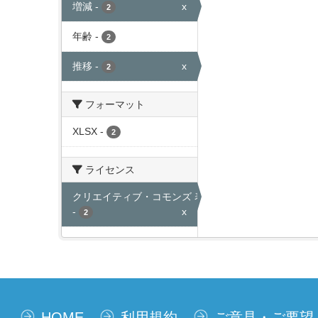
増減
-
x
2
年齢
-
2
推移
-
x
2
フォーマット
XLSX
-
2
ライセンス
クリエイティブ・コモンズ 表示
-
x
2
HOME
利用規約
ご意見・ご要望