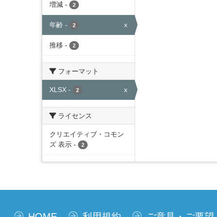
増減
-
2
年齢
-
x
2
推移
-
2
フォーマット
XLSX
-
x
2
ライセンス
クリエイティブ・コモン
ズ 表示
-
2
HOME
利用規約
ご意見・ご要望