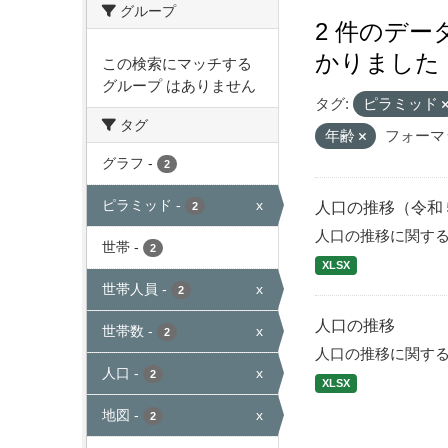
グループ
2 件のデ
かりました
この検索にマッチする
グループ はありません
タグ:
ピラミッド
タグ
年齢
フォーマ
グラフ
-
2
ピラミッド
-
x
人口の推移（令和
2
人口の推移に関す
世帯
-
2
XLSX
世帯人員
-
x
2
人口の推移
世帯数
-
x
2
人口の推移に関す
人口
-
x
2
XLSX
地図
-
x
2