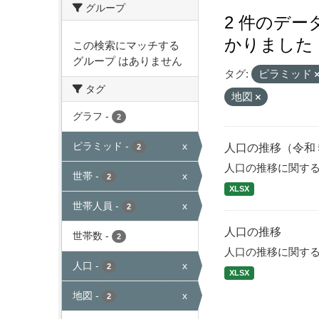
グループ
2 件のデ
かりました
この検索にマッチする
グループ はありません
タグ:
ピラミッド
タグ
地図
グラフ
-
2
ピラミッド
-
x
人口の推移（令和
2
人口の推移に関す
世帯
-
x
2
XLSX
世帯人員
-
x
2
人口の推移
世帯数
-
2
人口の推移に関す
人口
-
x
2
XLSX
地図
-
x
2