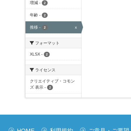
増減
-
2
年齢
-
2
推移
-
x
2
フォーマット
XLSX
-
2
ライセンス
クリエイティブ・コモン
ズ 表示
-
2
HOME
利用規約
ご意見・ご要望