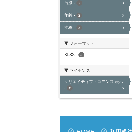
増減
-
x
2
年齢
-
x
2
推移
-
x
2
フォーマット
XLSX
-
2
ライセンス
クリエイティブ・コモンズ 表示
-
x
2
HOME
利用規