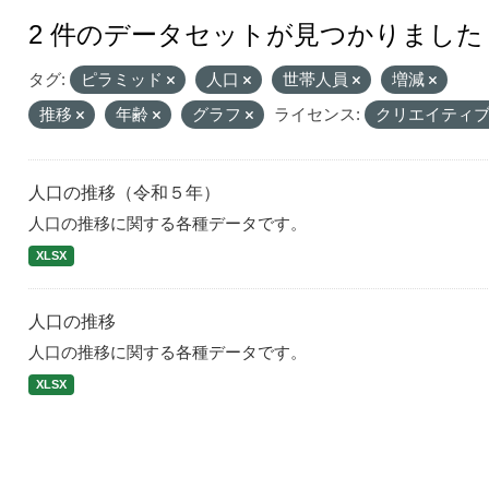
2 件のデータセットが見つかりました
タグ:
ピラミッド
人口
世帯人員
増減
推移
年齢
グラフ
ライセンス:
クリエイティブ
人口の推移（令和５年）
人口の推移に関する各種データです。
XLSX
人口の推移
人口の推移に関する各種データです。
XLSX