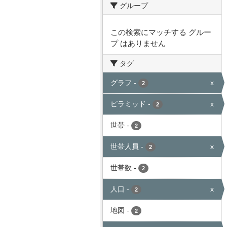
グループ
この検索にマッチする グルー
プ はありません
タグ
グラフ
-
x
2
ピラミッド
-
x
2
世帯
-
2
世帯人員
-
x
2
世帯数
-
2
人口
-
x
2
地図
-
2